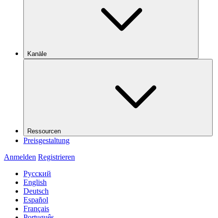
Kanäle
Ressourcen
Preisgestaltung
Anmelden
Registrieren
Русский
English
Deutsch
Español
Français
Português