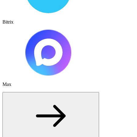
Bitrix
Max