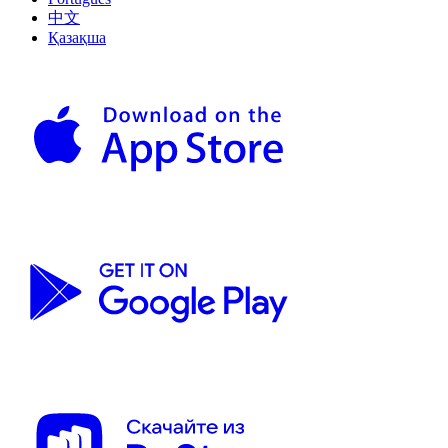
中文
Қазақша