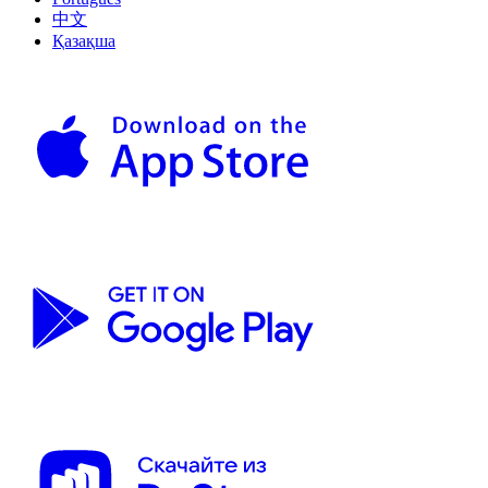
中文
Қазақша