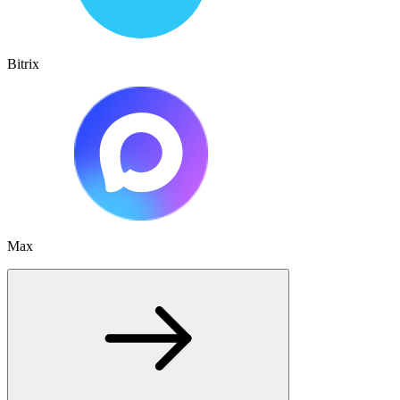
Bitrix
Max