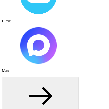
Bitrix
Max