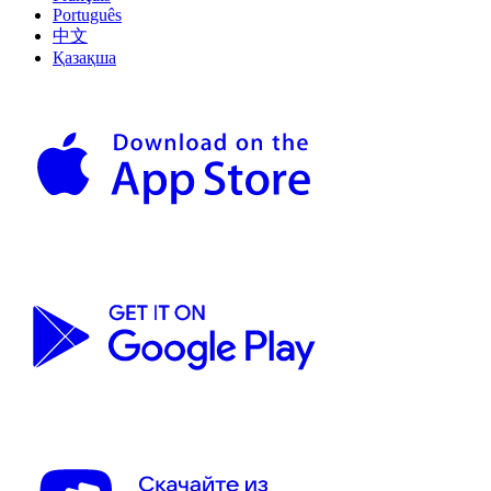
Português
中文
Қазақша