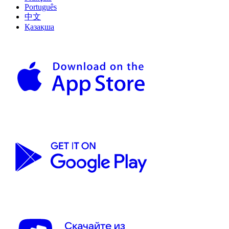
Português
中文
Қазақша