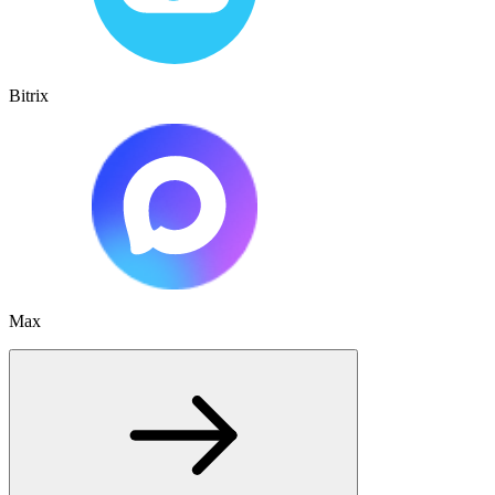
Bitrix
Max