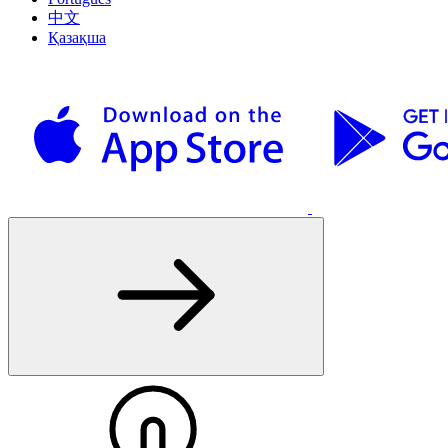
中文
Қазақша