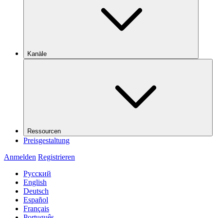
Kanäle
Ressourcen
Preisgestaltung
Anmelden
Registrieren
Русский
English
Deutsch
Español
Français
Português