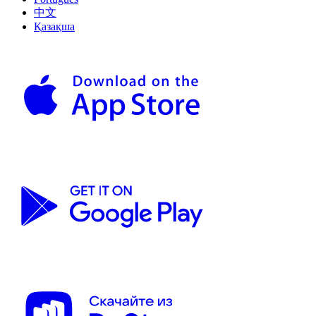
中文
Қазақша