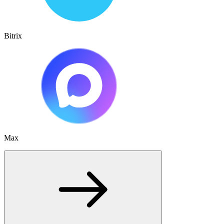
Bitrix
Max