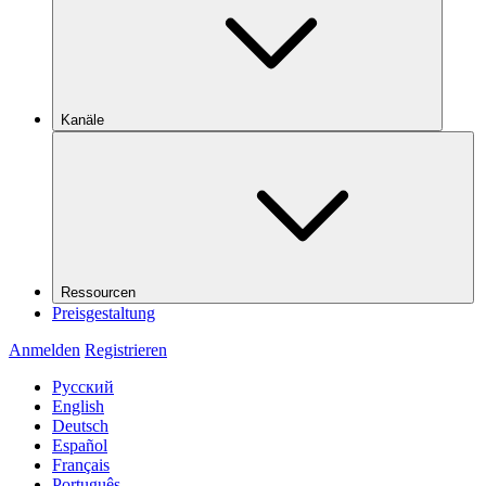
Kanäle
Ressourcen
Preisgestaltung
Anmelden
Registrieren
Русский
English
Deutsch
Español
Français
Português