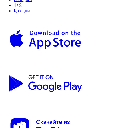
中文
Қазақша