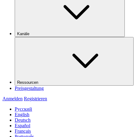
Kanäle
Ressourcen
Preisgestaltung
Anmelden
Registrieren
Русский
English
Deutsch
Español
Français
Português