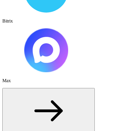
Bitrix
Max