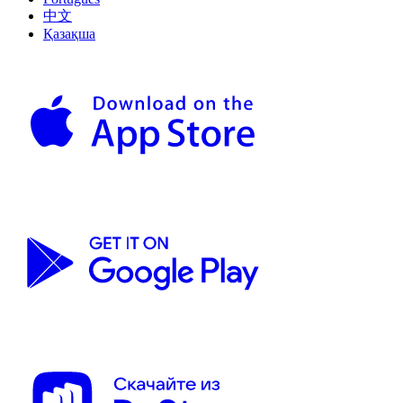
中文
Қазақша