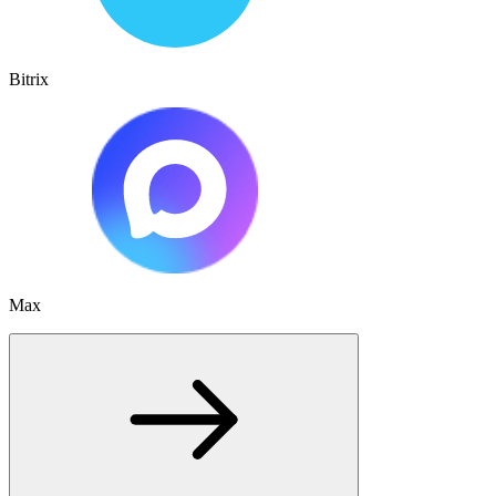
Bitrix
Max