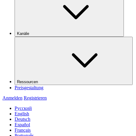
Kanäle
Ressourcen
Preisgestaltung
Anmelden
Registrieren
Русский
English
Deutsch
Español
Français
Português