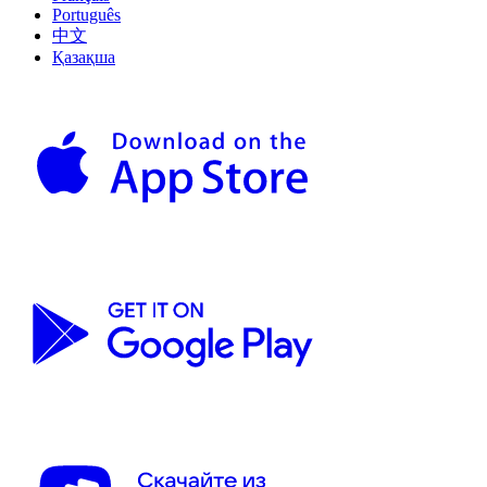
Português
中文
Қазақша