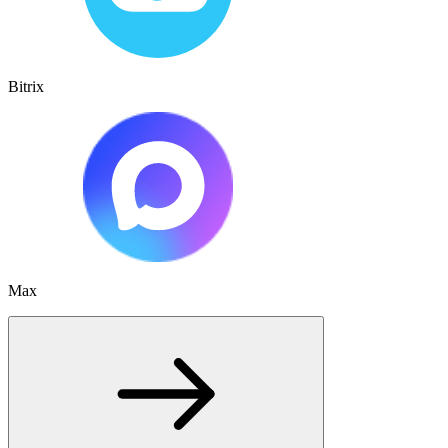
Bitrix
Max