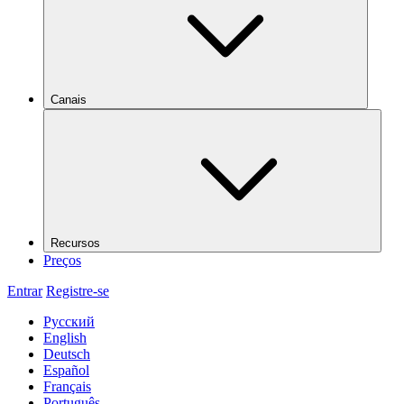
Canais
Recursos
Preços
Entrar
Registre-se
Русский
English
Deutsch
Español
Français
Português