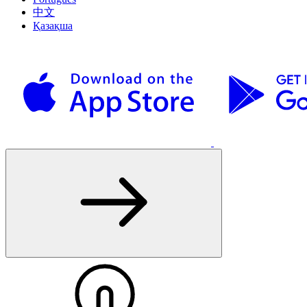
中文
Қазақша