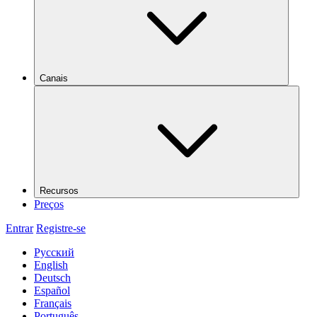
Canais
Recursos
Preços
Entrar
Registre-se
Русский
English
Deutsch
Español
Français
Português