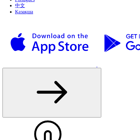
中文
Қазақша