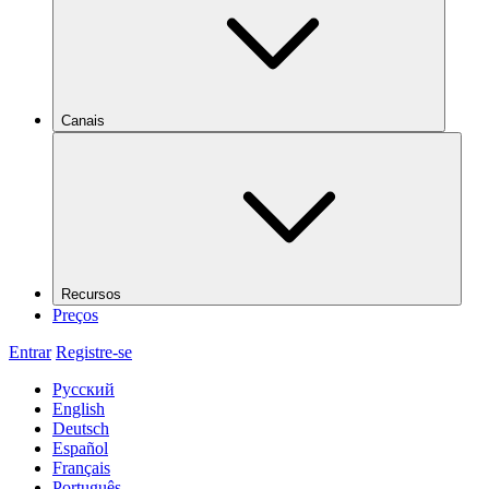
Canais
Recursos
Preços
Entrar
Registre-se
Русский
English
Deutsch
Español
Français
Português