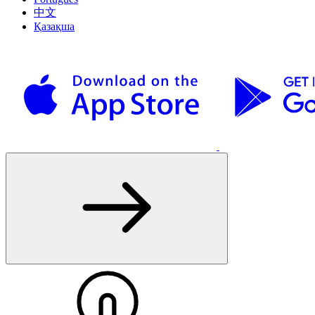
中文
Қазақша