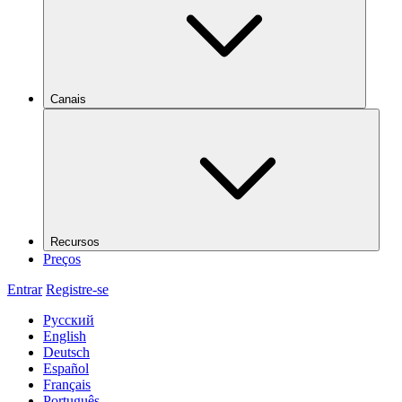
Canais
Recursos
Preços
Entrar
Registre-se
Русский
English
Deutsch
Español
Français
Português