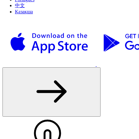
中文
Қазақша