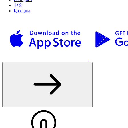
中文
Қазақша