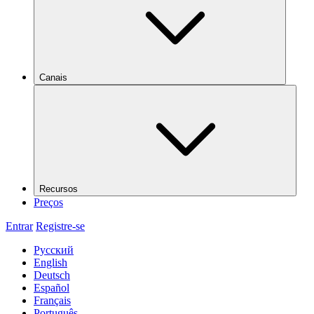
Canais
Recursos
Preços
Entrar
Registre-se
Русский
English
Deutsch
Español
Français
Português