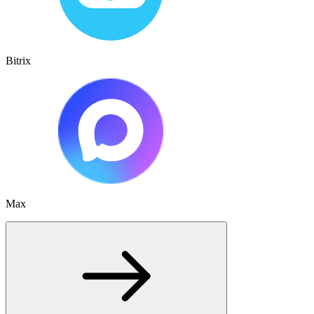
Bitrix
Max