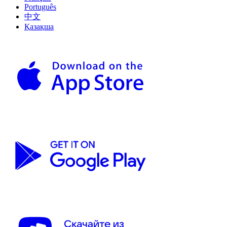
Português
中文
Қазақша