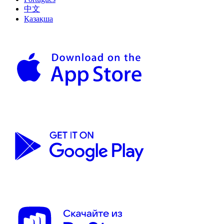
中文
Қазақша