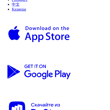
中文
Қазақша