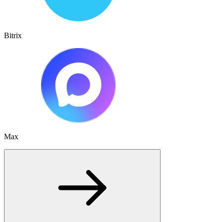
Bitrix
Max