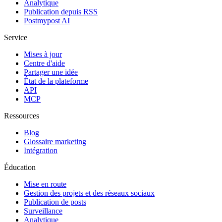
Analytique
Publication depuis RSS
Postmypost AI
Service
Mises à jour
Centre d'aide
Partager une idée
État de la plateforme
API
MCP
Ressources
Blog
Glossaire marketing
Intégration
Éducation
Mise en route
Gestion des projets et des réseaux sociaux
Publication de posts
Surveillance
Analytique