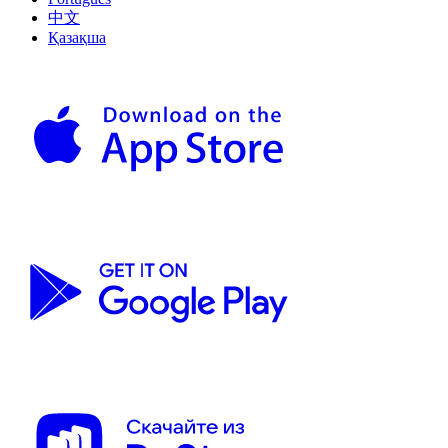
中文
Қазақша