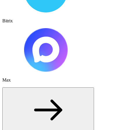
Bitrix
Max