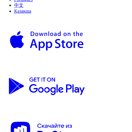
中文
Қазақша