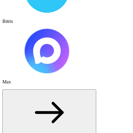
Bitrix
Max