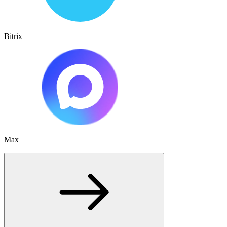
Bitrix
Max