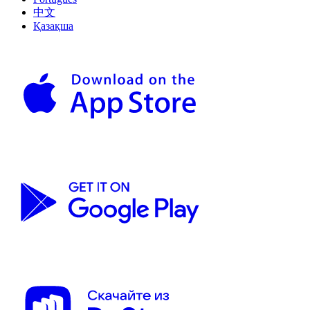
中文
Қазақша