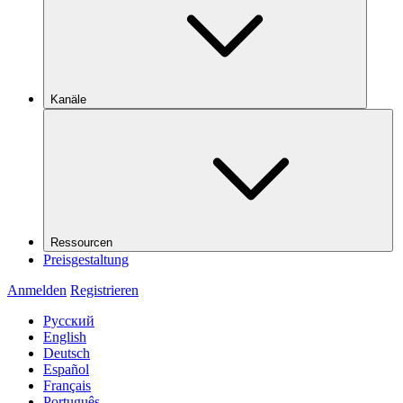
Kanäle
Ressourcen
Preisgestaltung
Anmelden
Registrieren
Русский
English
Deutsch
Español
Français
Português