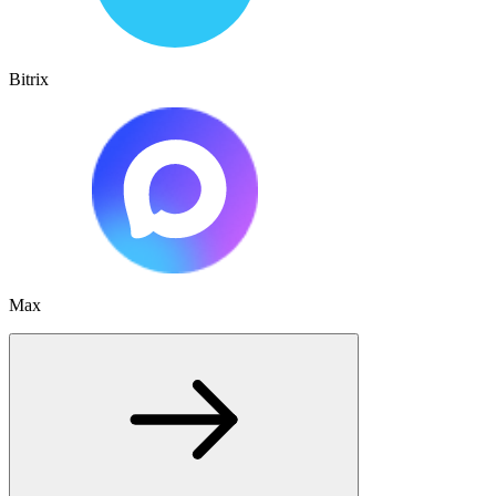
Bitrix
Max