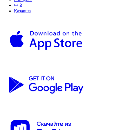
中文
Қазақша