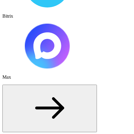
Bitrix
Max