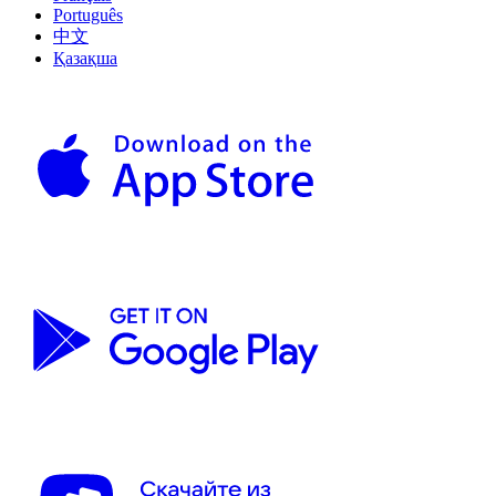
Português
中文
Қазақша