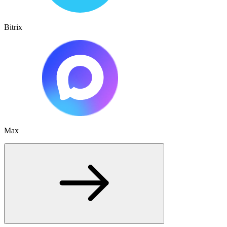
Bitrix
Max