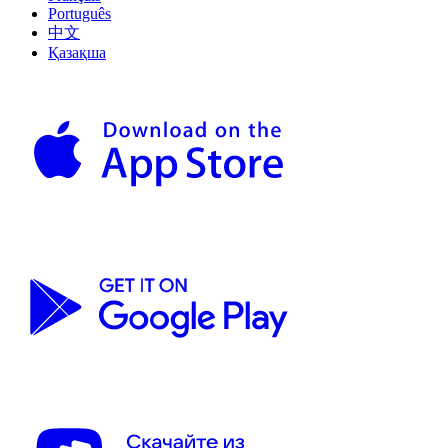
Português
中文
Қазақша