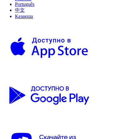
Português
中文
Қазақша