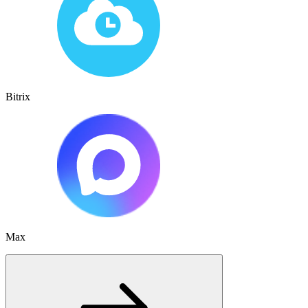
Bitrix
Max