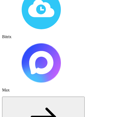
Bitrix
Max