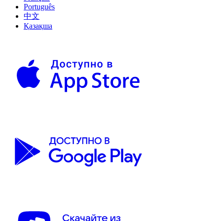
Português
中文
Қазақша