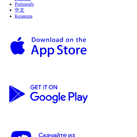
Português
中文
Қазақша