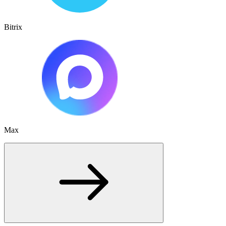
Bitrix
Max