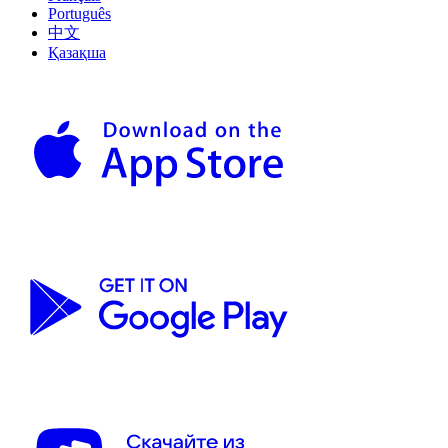
Português
中文
Қазақша