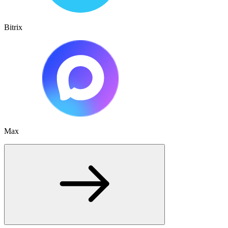
Bitrix
Max