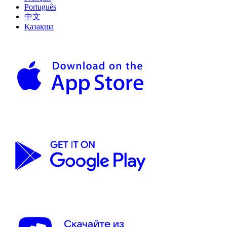
Português
中文
Қазақша