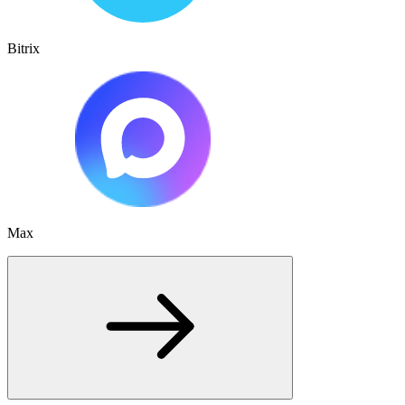
Bitrix
Max