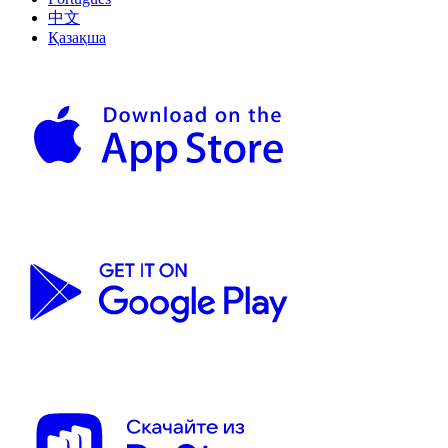
中文
Қазақша