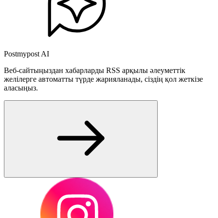
Postmypost AI
Веб-сайтыңыздан хабарларды RSS арқылы әлеуметтік
желілерге автоматты түрде жарияланады, сіздің қол жеткізе
аласыңыз.