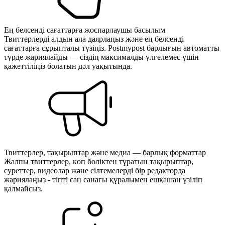
Ең белсенді сағаттарға жоспарлаушы басылым
Твиттерлерді алдын ала даярлаңыз және ең белсенді
сағаттарға сұрыпталы түзіңіз. Postmypost барлығын автоматты
түрде жариялайды — сіздің максималды үлгелемес үшін
қажеттіліңіз болатын дәл уақытында.
Твиттерлер, тақырыптар және медиа — барлық форматтар
Жалпы твиттерлер, көп бөліктен тұратын тақырыптар,
суреттер, видеолар және сілтемелерді бір редакторда
жариялаңыз - тіпті сан санағы құралымен ешқашан үзіліп
қалмайсыз.