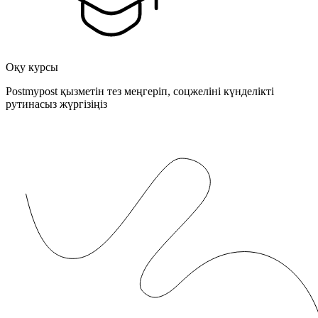
Оқу курсы
Postmypost қызметін тез меңгеріп, соцжеліні күнделікті
рутинасыз жүргізіңіз