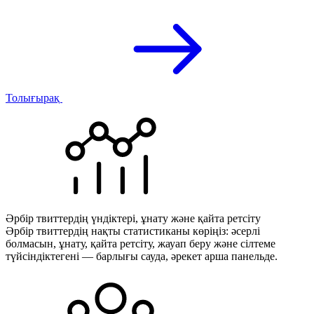
Толығырақ
Әрбір твиттердің үндіктері, ұнату және қайта ретсіту
Әрбір твиттердің нақты статистиканы көріңіз: әсерлі
болмасын, ұнату, қайта ретсіту, жауап беру және сілтеме
түйсіндіктегені — барлығы сауда, әрекет арша панельде.