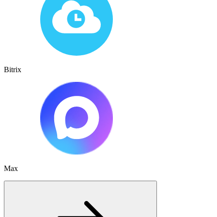
Bitrix
Max