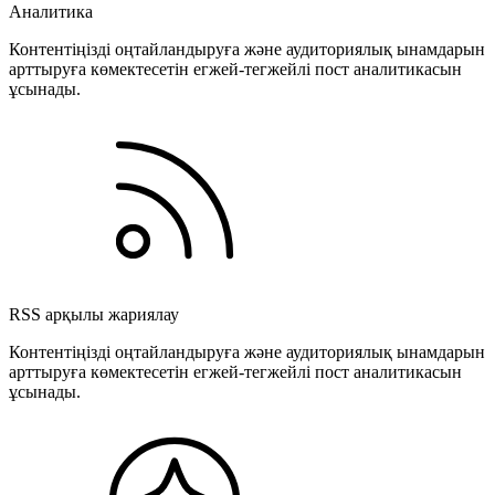
Аналитика
Контентіңізді оңтайландыруға және аудиториялық ынамдарын
арттыруға көмектесетін егжей-тегжейлі пост аналитикасын
ұсынады.
RSS арқылы жариялау
Контентіңізді оңтайландыруға және аудиториялық ынамдарын
арттыруға көмектесетін егжей-тегжейлі пост аналитикасын
ұсынады.