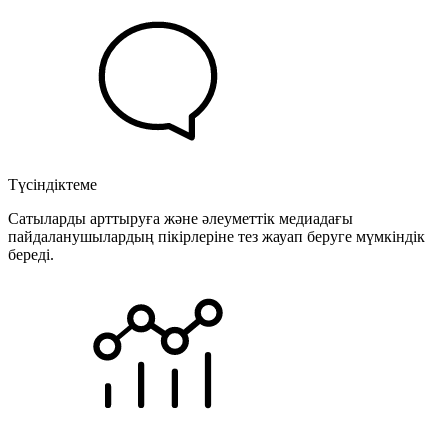
Түсіндіктеме
Сатыларды арттыруға және әлеуметтік медиадағы
пайдаланушылардың пікірлеріне тез жауап беруге мүмкіндік
береді.