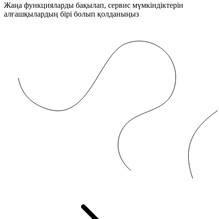
Жаңа функцияларды бақылап, сервис мүмкіндіктерін
алғашқылардың бірі болып қолданыңыз