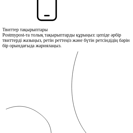
Твиттер тақырыптары
Postmypost-та толық тақырыптарды құрыңыз: цепіде әрбір
твиттерді жазыңыз, ретін реттеңіз және бүтін ретсіндідің бәрін
бір орындағыда жариялаңыз.