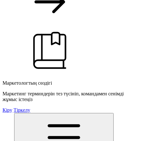
Маркетологтың сөздігі
Маркетинг терминдерін тез түсініп, командамен сенімді
жұмыс істеңіз
Кіру
Тіркелу