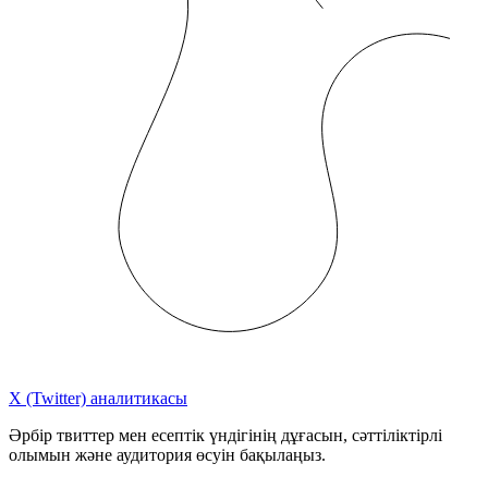
X (Twitter) аналитикасы
Әрбір твиттер мен есептік үндігінің дұғасын, сәттіліктірлі
олымын және аудитория өсуін бақылаңыз.