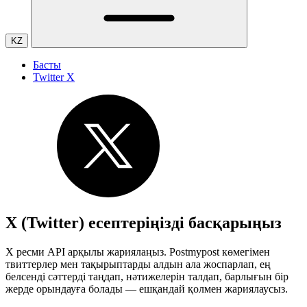
KZ
Басты
Twitter X
X (Twitter) есептеріңізді басқарыңыз
X ресми API арқылы жариялаңыз. Postmypost көмегімен
твиттерлер мен тақырыптарды алдын ала жоспарлап, ең
белсенді сәттерді таңдап, нәтижелерін талдап, барлығын бір
жерде орындауға болады — ешқандай қолмен жариялаусыз.