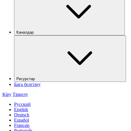
Каналдар
Ресурстар
Баға белгілеу
Кіру
Тіркелу
Русский
English
Deutsch
Español
Français
Português