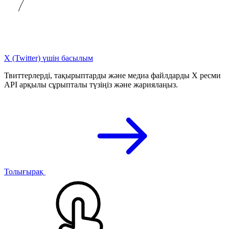
X (Twitter) үшін басылым
Твиттерлерді, тақырыптарды және медиа файлдарды X ресми
API арқылы сұрыпталы түзіңіз және жариялаңыз.
Толығырақ