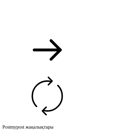
Postmypost жаңалықтары