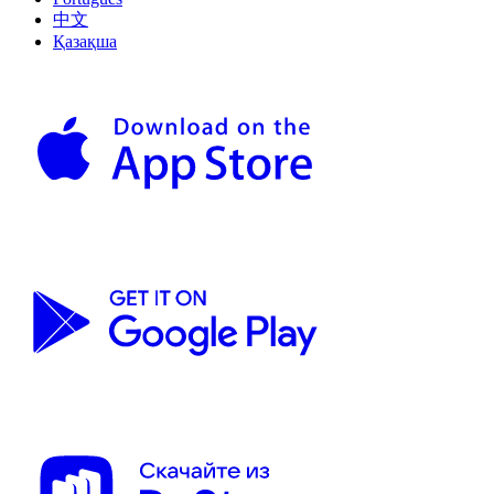
中文
Қазақша