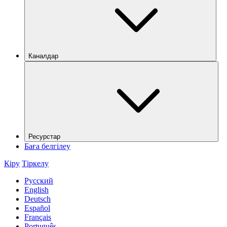
Каналдар
Ресурстар
Баға белгілеу
Кіру
Тіркелу
Русский
English
Deutsch
Español
Français
Português