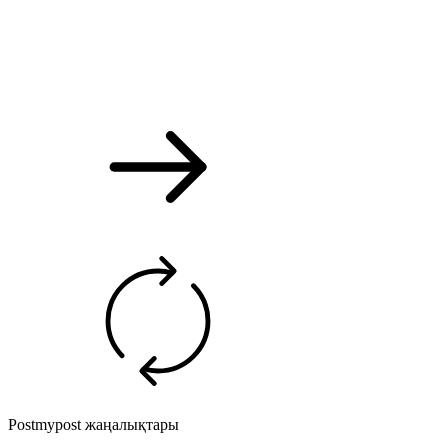
Postmypost жаңалықтары