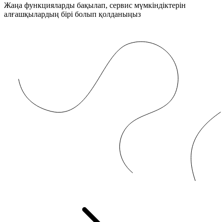
Жаңа функцияларды бақылап, сервис мүмкіндіктерін
алғашқылардың бірі болып қолданыңыз