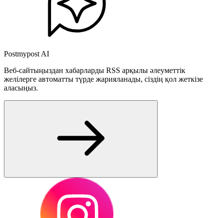
Postmypost AI
Веб-сайтыңыздан хабарларды RSS арқылы әлеуметтік
желілерге автоматты түрде жарияланады, сіздің қол жеткізе
аласыңыз.