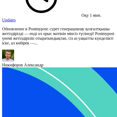
Оқу 1 мин.
Updates
Обновление в Postmypost: сурет генерациялау қозғалтқышы
жетілдірілді — енді ол орыс мәтінін мінсіз түсінеді! Postmypost
үнемі жетілдіріліп отыратындықтан, сіз аз уақытты күнделікті
іске, ал көбірек —...
Никифоров Александр