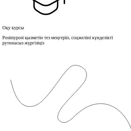
Оқу курсы
Postmypost қызметін тез меңгеріп, соцжеліні күнделікті
рутинасыз жүргізіңіз