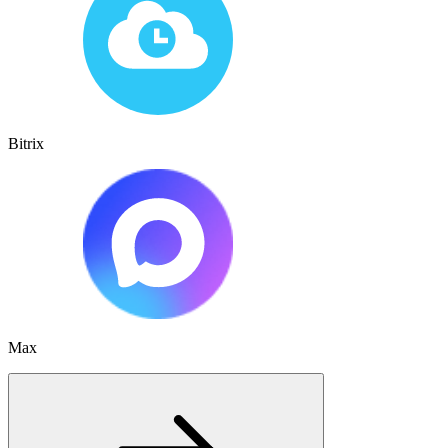
Bitrix
Max