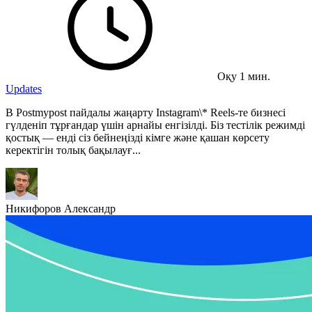
Оқу 1 мин.
Updates
В Postmypost пайдалы жаңарту Instagram\* Reels-те бизнесі
гүлденіп тұрғандар үшін арнайы енгізілді. Біз тестілік режимді
қостық — енді сіз бейнеңізді кімге және қашан көрсету
керектігін толық бақылауғ...
Никифоров Александр