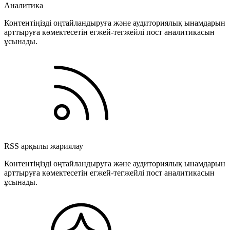
Аналитика
Контентіңізді оңтайландыруға және аудиториялық ынамдарын
арттыруға көмектесетін егжей-тегжейлі пост аналитикасын
ұсынады.
RSS арқылы жариялау
Контентіңізді оңтайландыруға және аудиториялық ынамдарын
арттыруға көмектесетін егжей-тегжейлі пост аналитикасын
ұсынады.