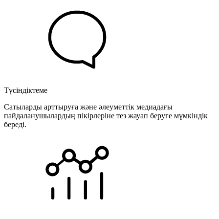
Түсіндіктеме
Сатыларды арттыруға және әлеуметтік медиадағы
пайдаланушылардың пікірлеріне тез жауап беруге мүмкіндік
береді.