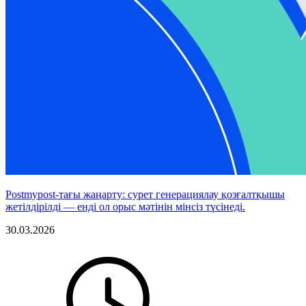
Postmypost-тағы жаңарту: сурет генерациялау қозғалтқышы
жетілдірілді — енді ол орыс мәтінін мінсіз түсінеді.
30.03.2026