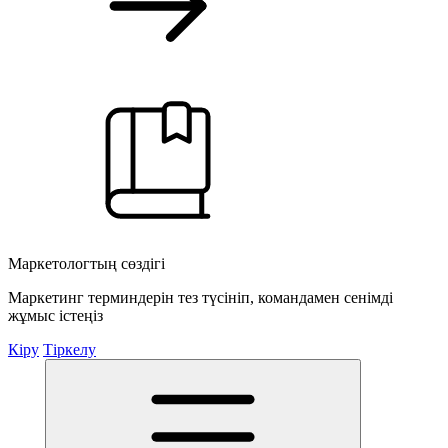
Маркетологтың сөздігі
Маркетинг терминдерін тез түсініп, командамен сенімді
жұмыс істеңіз
Кіру
Тіркелу