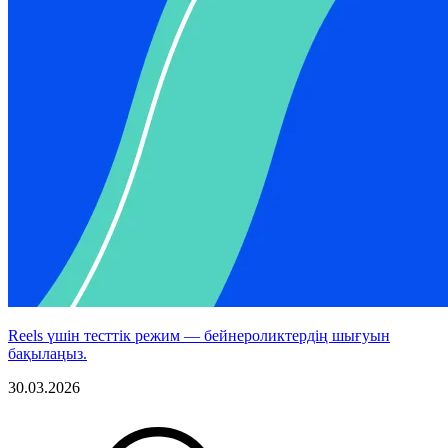
Reels үшін тесттік режим — бейнероликтердің шығуын
бақылаңыз.
30.03.2026