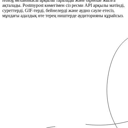
reblоg механикасы арқылы таралады және бірнеше жылға
ақталады. Postmypost көмегімен сіз ресми API арқылы мәтінді,
суреттерді, GIF-терді, бейнелерді және аудио сәуле етесіз,
мұндағы адалдық өте терең ништерде аудиторияны құрайсыз.