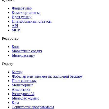
Жаңартулар
Көмек орталығы
Идея ұсыну
Платформаның статусы
API
MCP
Ресурстар
Блог
Маркетинг сөздігі
Ынамдастыру
Оқыту
Бастау
Жобалар мен әлеуметтік желілерді басқару
Пост жариялау
Мониторинг
Аналитика
Postmypost AI
Ынамдас жұмыс
Баға
Серіктестік программасы