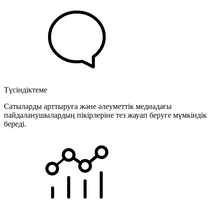
Түсіндіктеме
Сатыларды арттыруға және әлеуметтік медиадағы
пайдаланушылардың пікірлеріне тез жауап беруге мүмкіндік
береді.