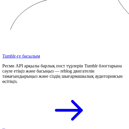
Tumblr-ге басылым
Ресми API арқылы барлық пост түрлерін Tumblr блогтарына
сәуле етіңіз және басыңыз — reblog двигателін
тамағындырыңыз және сіздің шығармашылық аудиториясын
өсітіңіз.