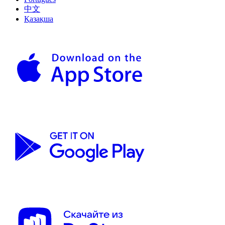
中文
Қазақша