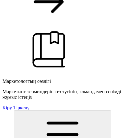
Маркетологтың сөздігі
Маркетинг терминдерін тез түсініп, командамен сенімді
жұмыс істеңіз
Кіру
Тіркелу