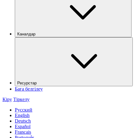
Каналдар
Ресурстар
Баға белгілеу
Кіру
Тіркелу
Русский
English
Deutsch
Español
Français
Português