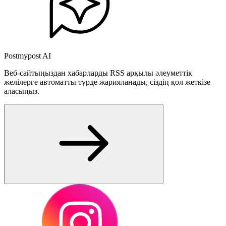
Postmypost AI
Веб-сайтыңыздан хабарларды RSS арқылы әлеуметтік
желілерге автоматты түрде жарияланады, сіздің қол жеткізе
аласыңыз.