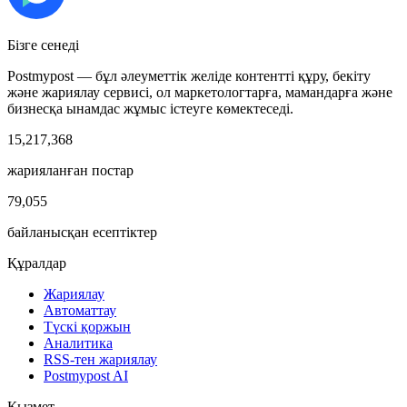
Бізге сенеді
Postmypost — бұл әлеуметтік желіде контентті құру, бекіту
және жариялау сервисі, ол маркетологтарға, мамандарға және
бизнесқа ынамдас жұмыс істеуге көмектеседі.
15,217,368
жарияланған постар
79,055
байланысқан есептіктер
Құралдар
Жариялау
Автоматтау
Түскі қоржын
Аналитика
RSS-тен жариялау
Postmypost AI
Қызмет