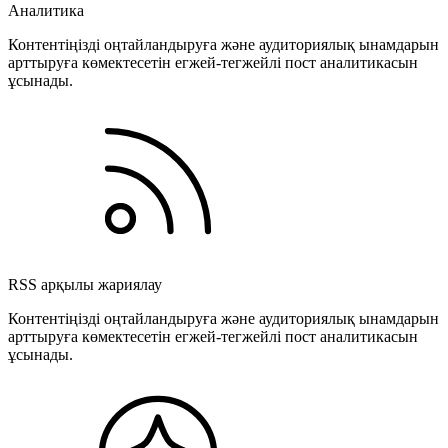
Аналитика
Контентіңізді оңтайландыруға және аудиториялық ынамдарын
арттыруға көмектесетін егжей-тегжейлі пост аналитикасын
ұсынады.
RSS арқылы жариялау
Контентіңізді оңтайландыруға және аудиториялық ынамдарын
арттыруға көмектесетін егжей-тегжейлі пост аналитикасын
ұсынады.