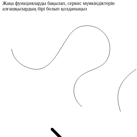
Жаңа функцияларды бақылап, сервис мүмкіндіктерін
алғашқылардың бірі болып қолданыңыз