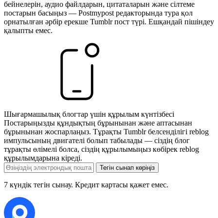
бейнелерін, аудио файлдарын, цитаталарын және сілтеме
постарын басыңыз — Postmypost редакторында тура қол
орнатылған әрбір ерекше Tumblr пост түрі. Ешқандай пішіндеу
қалыпты емес.
Шығармашылық блогтар үшін құрылым күнтізбесі
Постарыңызды құндықтың бұрынынан және аптасынан
бұрынынан жоспарлаңыз. Тұрақты Tumblr белсенділігі reblog
импульсының двигателі болып табылады — сіздің блог
тұрақты өлімелі болса, сіздің құрылымыңыз көбірек reblog
құрылымдарына кіреді.
Тегін сынап көріңіз
7 күндік тегін сынау. Кредит картасы қажет емес.