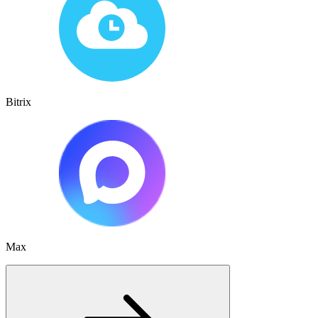
Bitrix
Max