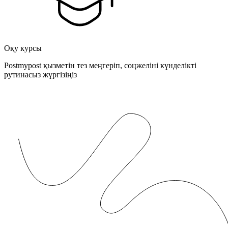
Оқу курсы
Postmypost қызметін тез меңгеріп, соцжеліні күнделікті
рутинасыз жүргізіңіз