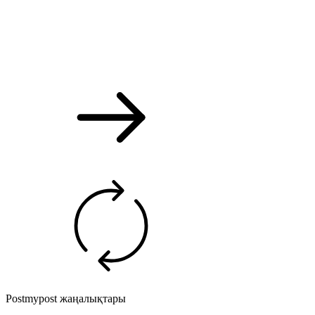
Postmypost жаңалықтары