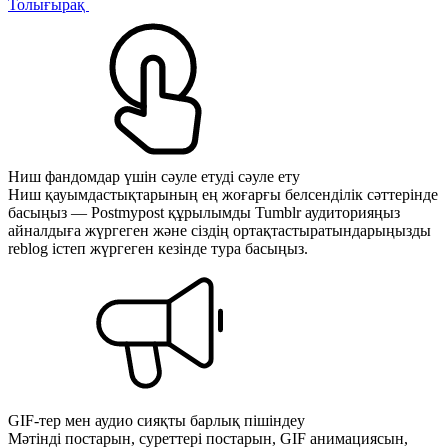
Толығырақ
Ниш фандомдар үшін сәуле етуді сәуле ету
Ниш қауымдастықтарының ең жоғарғы белсенділік сәттерінде
басыңыз — Postmypost құрылымды Tumblr аудиторияңыз
айналдыға жүргеген және сіздің ортақтастыратындарыңызды
reblog істеп жүргеген кезінде тура басыңыз.
GIF-тер мен аудио сияқты барлық пішіндеу
Мәтінді постарын, суреттері постарын, GIF анимациясын,