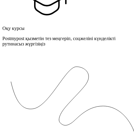
Оқу курсы
Postmypost қызметін тез меңгеріп, соцжеліні күнделікті
рутинасыз жүргізіңіз