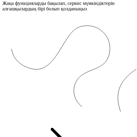
Жаңа функцияларды бақылап, сервис мүмкіндіктерін
алғашқылардың бірі болып қолданыңыз