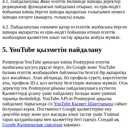
4.1. Пайдаланушы Жеке есептік бөлімінде ішінара деректер
редакциялау функциясын пайдалана отырып, өз ерік-өндігі
бойынша өзінің берген ішінара ақпаратын толығымен немесе
ішінара өзгерте (жаңарта, толықта) алады.
4.2. Пайдаланушы сонымен қатар өз есептік жазбасына берген
ішінара ақпаратты өз ерік-өндігі бойынша өтінші есептік
жазбаларын қызметтен алып тастау арқылы жойуы мүмкін.
5. YouTube қызметін пайдалану
Postmypost YouTube арнасын өзінің Postmypost есептік
жазбасына қосуға рұқсат берсе, біз Google және YouTube
балама есептік жазбаңызбен байланысты белгілі бір ақпаратқа
қол жасаймыз. Атап айтқанда, біз профиль суреті, көрсетілетін
аты, профиль ID-і, қол жеткізу белгілерін жинауы мүмкін. Осы
деректер тек Postmypost ұйымы пайдаланушыға күтінген
Қызметтерді ұсыну үшін пайдалану болады және үшінші
тарапқа бөлінбейді. YouTube API-ін Postmypost арқылы
пайдалану барысында сіз
YouTube Қызмет Шарттарына
сәйкес
болуыңыз керек. Постмипост Google қызметтеріне ену
деңгейін көру және қол жасауды алып тастау үшін Үшінші
тарап қолданбалары мен қызметтер беті іздеңіз. Сондай-ақ
Google Құпиялылық саясатын
қараңыз.