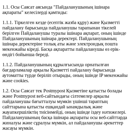
1.1. Осы Саясат аясында "Пайдаланушының ішінара
ақпараты" келесілерді қамтиды:
1.1.1. Тіркелген кезде (есептік жазба құру) және Қызметті
пайдалану барысында пайдаланушы тарапынан тікелей
берілген Пайдаланушы туралы ішінара ақпарат, оның ішінде
Пайдаланушының ішінара деректері. Пайдаланушының
ішінара деректеріне толық аты және электрондық пошта
мекенжайы кіреді. Басқа ақпаратты пайдаланушы өз ерік-
өндігі бойынша береді.
1.1.2. Пайдаланушының құрылғысында орнатылған
бағдарламалар арқылы Қызметті пайдалану барысында
аутоматты түрде беріліп отырады, оның ішінде IP мекенжайы
және cookies.
1.2. Осы Саясат тек Postmypost Қызметіне қатысты болады
және Postmypost веб-сайтындағы сілтемелер арқылы
пайдаланушы бағытталуы мүмкін үшінші тараптың
сайттарына қатысты ешқандай ынамдылық және
жауапкершіліктің тиісінмейді, оның ішінде іздеу нәтижелері.
Пайдаланушының басқа ішінара ақпараты осы веб-сайттарда
жиналуы және сұралуы мүмкін, ал пайдаланушы әрекеттер
жасауы мүмкін.