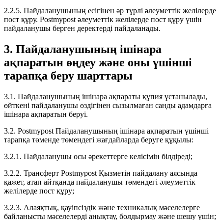
2.2.5. Пайдаланушының есігінен әр түрлі әлеуметтік желілерде
пост құру. Postmypost әлеуметтік желілерде пост құру үшін
пайдаланушы берген деректерді пайдаланады.
3. Пайдаланушының ішінара
ақпаратын өңдеу және оны үшінші
тарапқа беру шарттары
3.1. Пайдаланушының ішінара ақпараты құпия ұстанылады,
өйткені пайдаланушы өздігінен сызылмаған санды адамдарға
ішінара ақпаратын беруі.
3.2. Postmypost Пайдаланушының ішінара ақпаратын үшінші
тарапқа төменде төмендегі жағдайларда беруге құқылы:
3.2.1. Пайдаланушы осы әрекеттерге келісімін білдіреді;
3.2.2. Трансферт Postmypost Қызметін пайдалану аясында
қажет, атап айтқанда пайдаланушы төмендегі әлеуметтік
желілерде пост құру;
3.2.3. Алаяқтық, қауіпсіздік және техникалық мәселелерге
байланысты мәселелерді анықтау, болдырмау және шешу үшін;