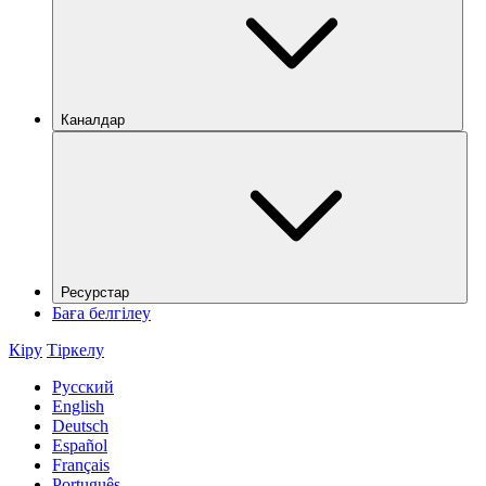
Каналдар
Ресурстар
Баға белгілеу
Кіру
Тіркелу
Русский
English
Deutsch
Español
Français
Português