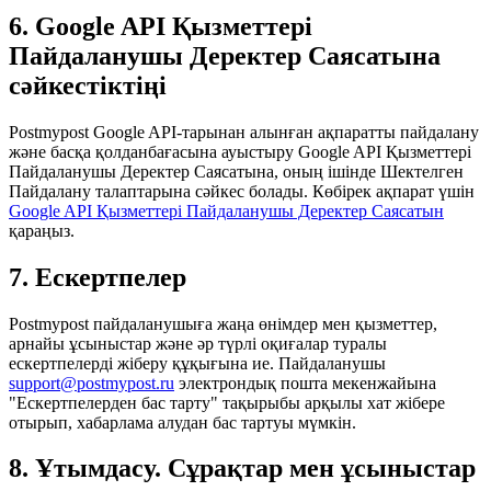
6. Google API Қызметтері
Пайдаланушы Деректер Саясатына
сәйкестіктіңі
Postmypost Google API-тарынан алынған ақпаратты пайдалану
және басқа қолданбағасына ауыстыру Google API Қызметтері
Пайдаланушы Деректер Саясатына, оның ішінде Шектелген
Пайдалану талаптарына сәйкес болады. Көбірек ақпарат үшін
Google API Қызметтері Пайдаланушы Деректер Саясатын
қараңыз.
7. Ескертпелер
Postmypost пайдаланушыға жаңа өнімдер мен қызметтер,
арнайы ұсыныстар және әр түрлі оқиғалар туралы
ескертпелерді жіберу құқығына ие. Пайдаланушы
support@postmypost.ru
электрондық пошта мекенжайына
"Ескертпелерден бас тарту" тақырыбы арқылы хат жібере
отырып, хабарлама алудан бас тартуы мүмкін.
8. Ұтымдасу. Сұрақтар мен ұсыныстар