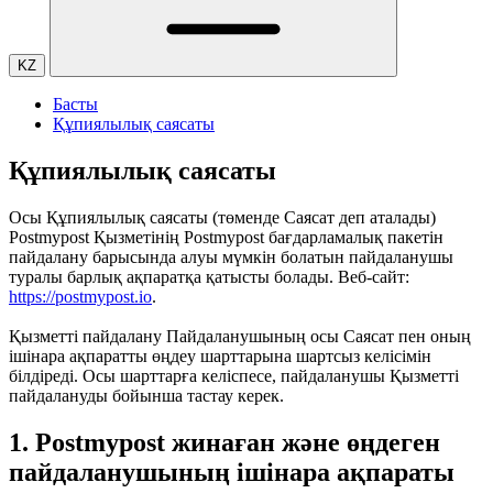
KZ
Басты
Құпиялылық саясаты
Құпиялылық саясаты
Осы Құпиялылық саясаты (төменде Саясат деп аталады)
Postmypost Қызметінің Postmypost бағдарламалық пакетін
пайдалану барысында алуы мүмкін болатын пайдаланушы
туралы барлық ақпаратқа қатысты болады. Веб-сайт:
https://postmypost.io
.
Қызметті пайдалану Пайдаланушының осы Саясат пен оның
ішінара ақпаратты өңдеу шарттарына шартсыз келісімін
білдіреді. Осы шарттарға келіспесе, пайдаланушы Қызметті
пайдалануды бойынша тастау керек.
1. Postmypost жинаған және өңдеген
пайдаланушының ішінара ақпараты