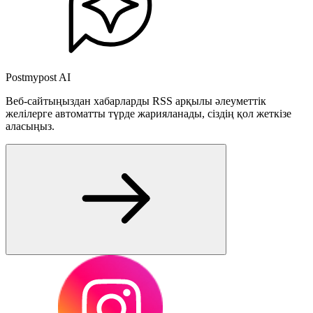
Postmypost AI
Веб-сайтыңыздан хабарларды RSS арқылы әлеуметтік
желілерге автоматты түрде жарияланады, сіздің қол жеткізе
аласыңыз.