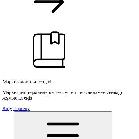
Маркетологтың сөздігі
Маркетинг терминдерін тез түсініп, командамен сенімді
жұмыс істеңіз
Кіру
Тіркелу