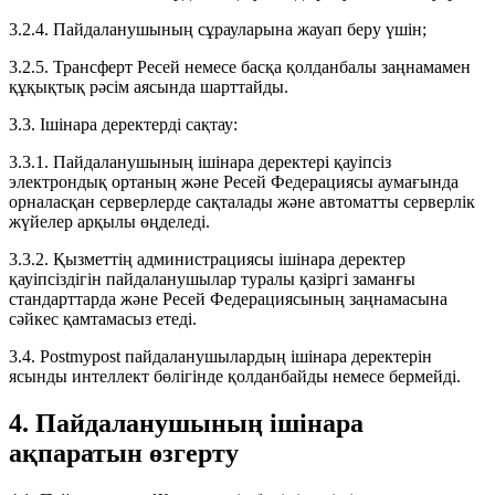
3.2.4. Пайдаланушының сұрауларына жауап беру үшін;
3.2.5. Трансферт Ресей немесе басқа қолданбалы заңнамамен
құқықтық рәсім аясында шарттайды.
3.3. Ішінара деректерді сақтау:
3.3.1. Пайдаланушының ішінара деректері қауіпсіз
электрондық ортаның және Ресей Федерациясы аумағында
орналасқан серверлерде сақталады және автоматты серверлік
жүйелер арқылы өңделеді.
3.3.2. Қызметтің администрациясы ішінара деректер
қауіпсіздігін пайдаланушылар туралы қазіргі заманғы
стандарттарда және Ресей Федерациясының заңнамасына
сәйкес қамтамасыз етеді.
3.4. Postmypost пайдаланушылардың ішінара деректерін
ясынды интеллект бөлігінде қолданбайды немесе бермейді.
4. Пайдаланушының ішінара
ақпаратын өзгерту