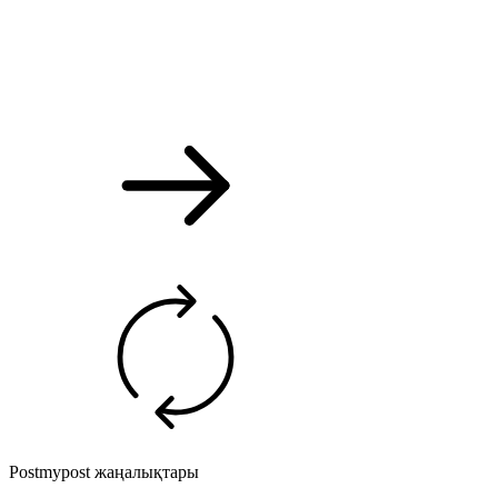
Postmypost жаңалықтары