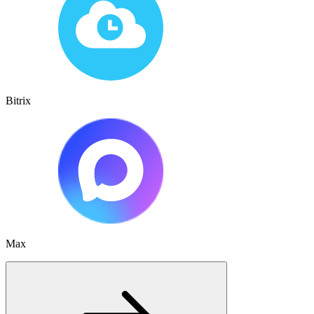
Bitrix
Max