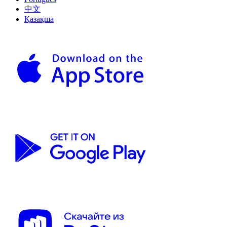
中文
Қазақша