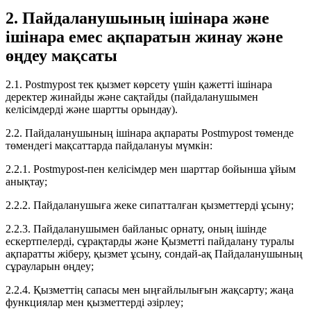
2. Пайдаланушының ішінара және
ішінара емес ақпаратын жинау және
өңдеу мақсаты
2.1. Postmypost тек қызмет көрсету үшін қажетті ішінара
деректер жинайды және сақтайды (пайдаланушымен
келісімдерді және шартты орындау).
2.2. Пайдаланушының ішінара ақпараты Postmypost төменде
төмендегі мақсаттарда пайдалануы мүмкін:
2.2.1. Postmypost-пен келісімдер мен шарттар бойынша ұйым
анықтау;
2.2.2. Пайдаланушыға жеке сипатталған қызметтерді ұсыну;
2.2.3. Пайдаланушымен байланыс орнату, оның ішінде
ескертпелерді, сұрақтарды және Қызметті пайдалану туралы
ақпаратты жіберу, қызмет ұсыну, сондай-ақ Пайдаланушының
сұрауларын өңдеу;
2.2.4. Қызметтің сапасы мен ыңғайлылығын жақсарту; жаңа
функциялар мен қызметтерді әзірлеу;