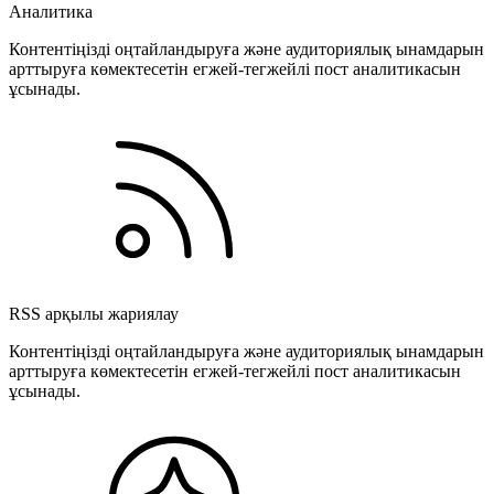
Аналитика
Контентіңізді оңтайландыруға және аудиториялық ынамдарын
арттыруға көмектесетін егжей-тегжейлі пост аналитикасын
ұсынады.
RSS арқылы жариялау
Контентіңізді оңтайландыруға және аудиториялық ынамдарын
арттыруға көмектесетін егжей-тегжейлі пост аналитикасын
ұсынады.