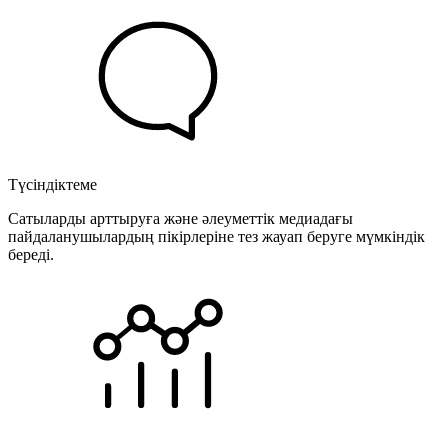
Түсіндіктеме
Сатыларды арттыруға және әлеуметтік медиадағы
пайдаланушылардың пікірлеріне тез жауап беруге мүмкіндік
береді.