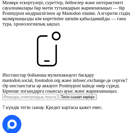
Мазмұн ескертулері, суреттер, бейнелер және интерактивті
сауалнамалары бар мәтін тутымдарын жарияланыңыз — бір
Postmypost өндіршілігінен әр Mastodon пішімі. Алгоритм сіздің
мазмұныңызды кім көретініне шешім қабылдамайды — ғана
тура, хронологиялық ықпал.
Инстанстар бойынша мультиаккаунт басқару
mastodon.social, fosstodon.org және infosec.exchange-де сергек?
Әр инстанстағы әр аккаунт Postmypost ішінде өмір сүреді.
Бірнеше логындарға соынсыз ауыс және жарияланыңыз.
Тегін сынап көріңіз
7 күндік тегін сынау. Кредит картасы қажет емес.