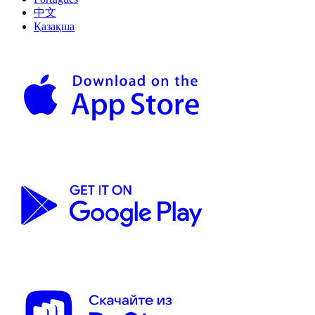
中文
Қазақша