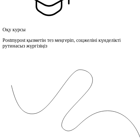
Оқу курсы
Postmypost қызметін тез меңгеріп, соцжеліні күнделікті
рутинасыз жүргізіңіз