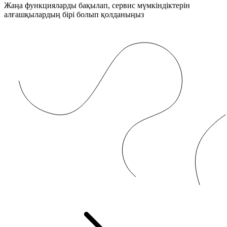
Жаңа функцияларды бақылап, сервис мүмкіндіктерін
алғашқылардың бірі болып қолданыңыз