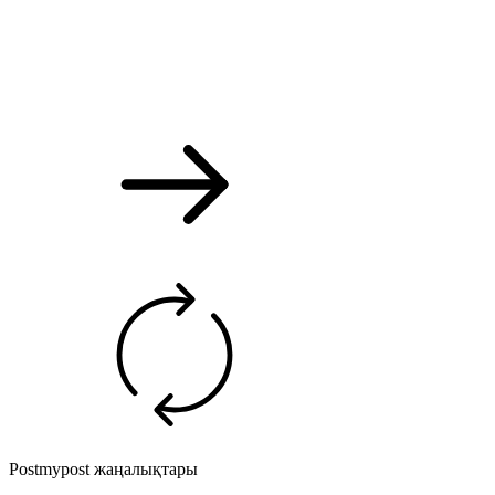
Postmypost жаңалықтары