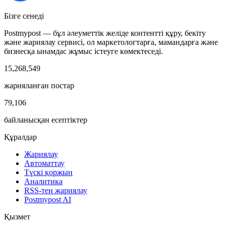
Бізге сенеді
Postmypost — бұл әлеуметтік желіде контентті құру, бекіту
және жариялау сервисі, ол маркетологтарға, мамандарға және
бизнесқа ынамдас жұмыс істеуге көмектеседі.
15,268,549
жарияланған постар
79,106
байланысқан есептіктер
Құралдар
Жариялау
Автоматтау
Түскі қоржын
Аналитика
RSS-тен жариялау
Postmypost AI
Қызмет