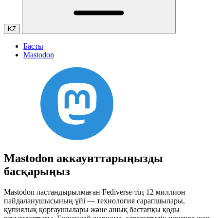
KZ
Басты
Mastodon
Mastodon аккаунттарыңызды
басқарыңыз
Mastodon ластандырылмаған Fediverse-тің 12 миллион
пайдаланушысының үйі — технология сарапшылары,
құпиялық қорғаушылары және ашық бастапқы қоды