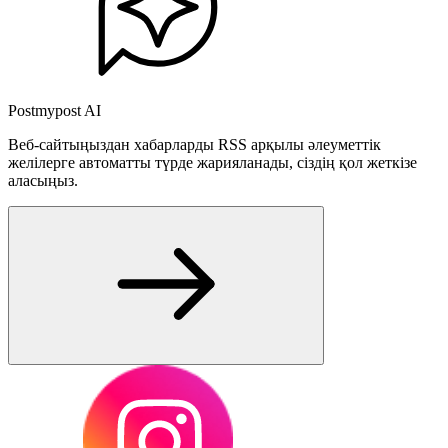
Postmypost AI
Веб-сайтыңыздан хабарларды RSS арқылы әлеуметтік
желілерге автоматты түрде жарияланады, сіздің қол жеткізе
аласыңыз.