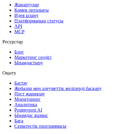
Жаңартулар
Көмек орталығы
Идея ұсыну
Платформаның статусы
API
MCP
Ресурстар
Блог
Маркетинг сөздігі
Ынамдастыру
Оқыту
Бастау
Жобалар мен әлеуметтік желілерді басқару
Пост жариялау
Мониторинг
Аналитика
Postmypost AI
Ынамдас жұмыс
Баға
Серіктестік программасы