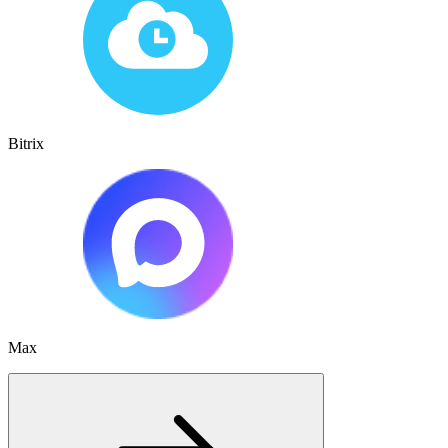
Bitrix
Max