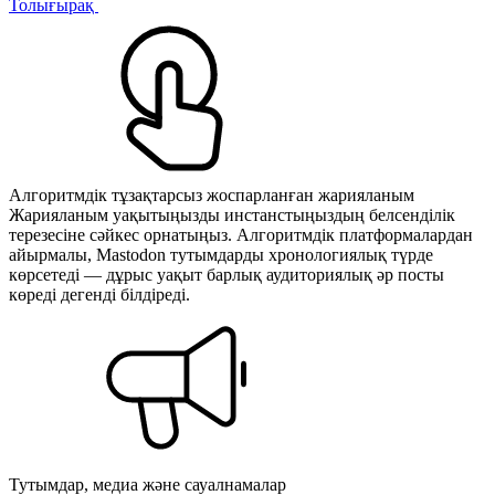
Толығырақ
Алгоритмдік тұзақтарсыз жоспарланған жарияланым
Жарияланым уақытыңызды инстанстыңыздың белсенділік
терезесіне сәйкес орнатыңыз. Алгоритмдік платформалардан
айырмалы, Mastodon тутымдарды хронологиялық түрде
көрсетеді — дұрыс уақыт барлық аудиториялық әр посты
көреді дегенді білдіреді.
Тутымдар, медиа және сауалнамалар