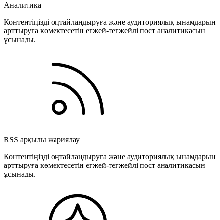
Аналитика
Контентіңізді оңтайландыруға және аудиториялық ынамдарын
арттыруға көмектесетін егжей-тегжейлі пост аналитикасын
ұсынады.
RSS арқылы жариялау
Контентіңізді оңтайландыруға және аудиториялық ынамдарын
арттыруға көмектесетін егжей-тегжейлі пост аналитикасын
ұсынады.