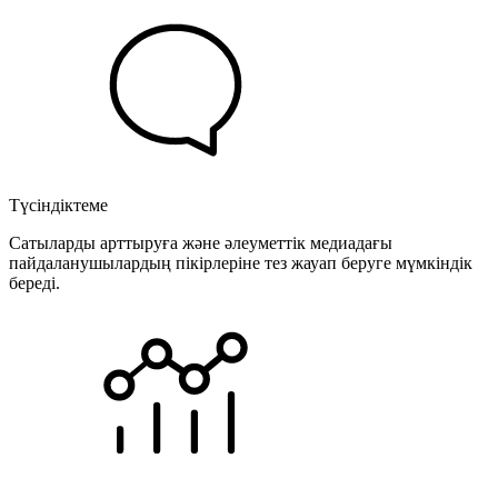
Түсіндіктеме
Сатыларды арттыруға және әлеуметтік медиадағы
пайдаланушылардың пікірлеріне тез жауап беруге мүмкіндік
береді.