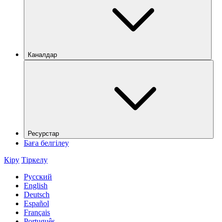
Каналдар
Ресурстар
Баға белгілеу
Кіру
Тіркелу
Русский
English
Deutsch
Español
Français
Português