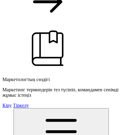
Маркетологтың сөздігі
Маркетинг терминдерін тез түсініп, командамен сенімді
жұмыс істеңіз
Кіру
Тіркелу