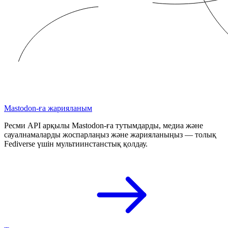
Mastodon-ға жарияланым
Ресми API арқылы Mastodon-ға тутымдарды, медиа және
сауалнамаларды жоспарлаңыз және жарияланыңыз — толық
Fediverse үшін мультиинстанстық қолдау.