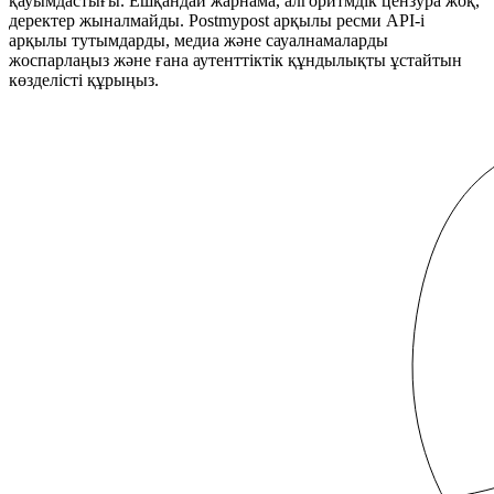
қауымдастығы. Ешқандай жарнама, алгоритмдік цензура жоқ,
деректер жыналмайды. Postmypost арқылы ресми API-і
арқылы тутымдарды, медиа және сауалнамаларды
жоспарлаңыз және ғана аутенттіктік құндылықты ұстайтын
көзделісті құрыңыз.