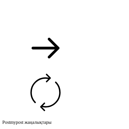
Postmypost жаңалықтары