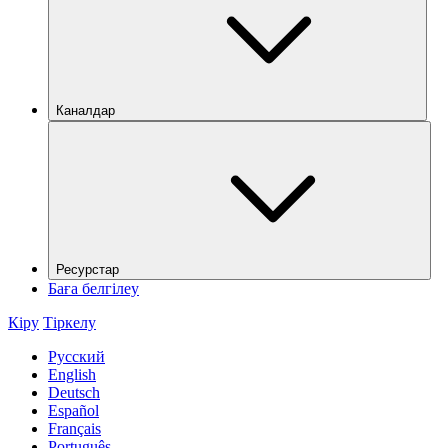
Каналдар
Ресурстар
Баға белгілеу
Кіру
Тіркелу
Русский
English
Deutsch
Español
Français
Português