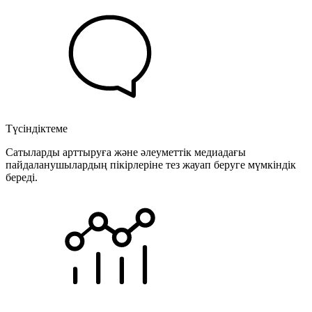
Түсіндіктеме
Сатыларды арттыруға және әлеуметтік медиадағы
пайдаланушылардың пікірлеріне тез жауап беруге мүмкіндік
береді.