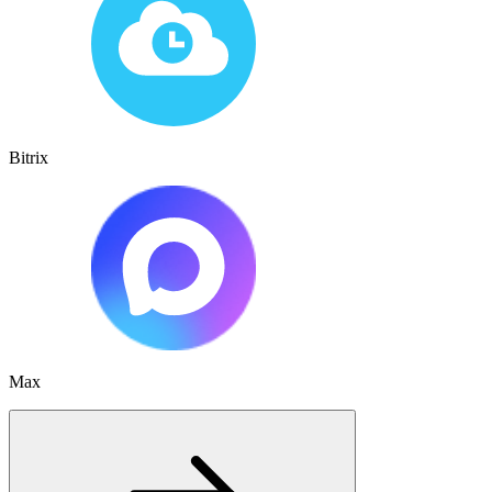
Bitrix
Max