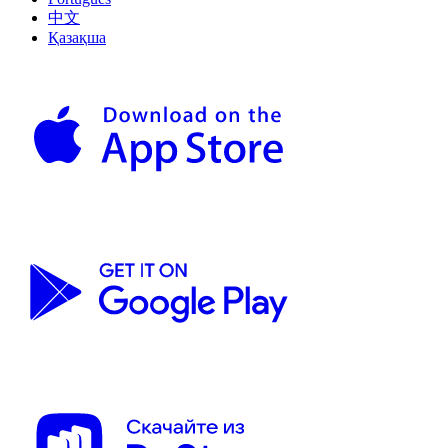
中文
Қазақша