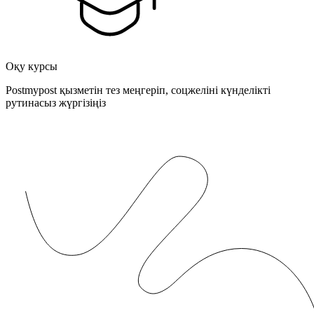
Оқу курсы
Postmypost қызметін тез меңгеріп, соцжеліні күнделікті
рутинасыз жүргізіңіз