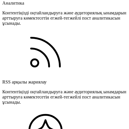
Аналитика
Контентіңізді оңтайландыруға және аудиториялық ынамдарын
арттыруға көмектесетін егжей-тегжейлі пост аналитикасын
ұсынады.
RSS арқылы жариялау
Контентіңізді оңтайландыруға және аудиториялық ынамдарын
арттыруға көмектесетін егжей-тегжейлі пост аналитикасын
ұсынады.