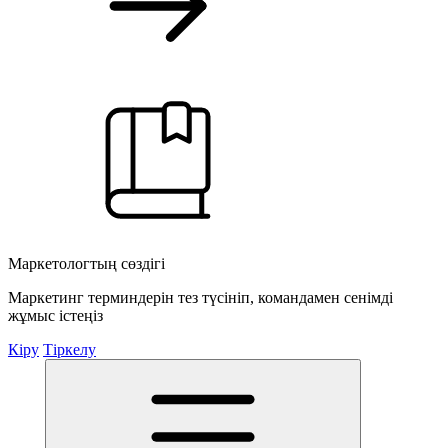
Маркетологтың сөздігі
Маркетинг терминдерін тез түсініп, командамен сенімді
жұмыс істеңіз
Кіру
Тіркелу