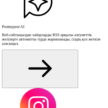
Postmypost AI
Веб-сайтыңыздан хабарларды RSS арқылы әлеуметтік
желілерге автоматты түрде жарияланады, сіздің қол жеткізе
аласыңыз.