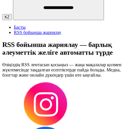
KZ
Басты
RSS бойынша жариялау
RSS бойынша жариялау — барлық
әлеуметтік желіге автоматты түрде
Өзіңіздің RSS лентасын қосыңыз — жаңа мақалалар қолмен
жүктемесінде таңдалған есептіктерде пайда болады. Медиа,
блогтар және онлайн дүкендер үшін өте ыңғайлы.