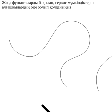
Жаңа функцияларды бақылап, сервис мүмкіндіктерін
алғашқылардың бірі болып қолданыңыз