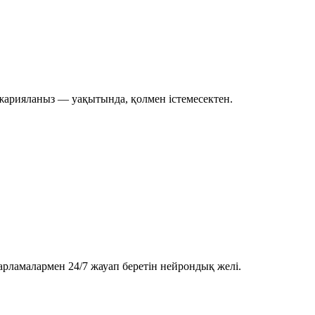
 жарияланыз — уақытында, қолмен істемесектен.
арламалармен 24/7 жауап беретін нейрондық желі.