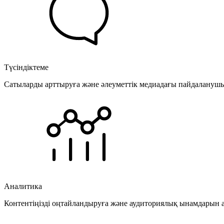
Түсіндіктеме
Сатыларды арттыруға және әлеуметтік медиадағы пайдаланушыла
Аналитика
Контентіңізді оңтайландыруға және аудиториялық ынамдарын а