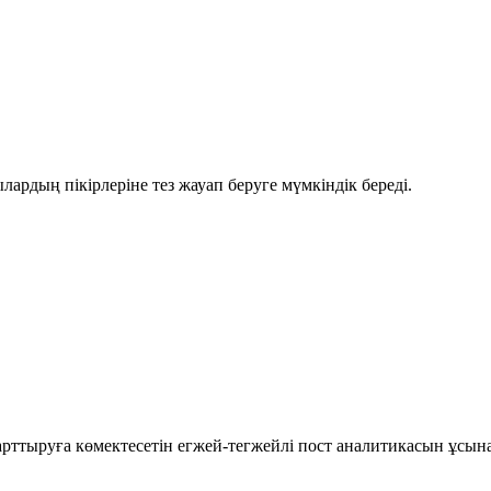
рдың пікірлеріне тез жауап беруге мүмкіндік береді.
рттыруға көмектесетін егжей-тегжейлі пост аналитикасын ұсын