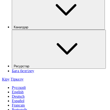
Каналдар
Ресурстар
Баға белгілеу
Кіру
Тіркелу
Русский
English
Deutsch
Español
Français
Português