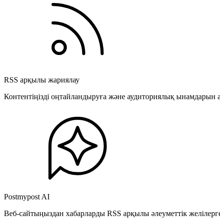
RSS арқылы жариялау
Контентіңізді оңтайландыруға және аудиториялық ынамдарын а
Postmypost AI
Веб-сайтыңыздан хабарларды RSS арқылы әлеуметтік желілерге 