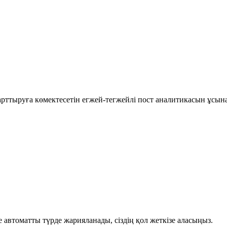
рттыруға көмектесетін егжей-тегжейлі пост аналитикасын ұсын
автоматты түрде жарияланады, сіздің қол жеткізе аласыңыз.