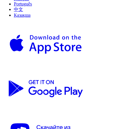
Português
中文
Қазақша