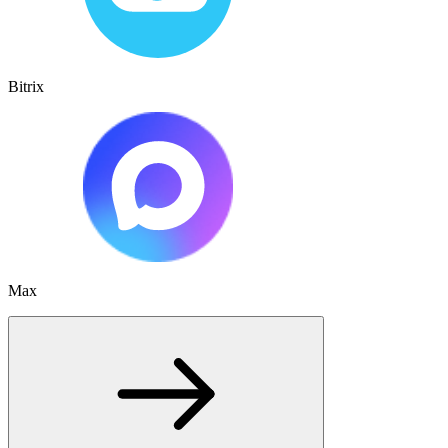
Bitrix
Max