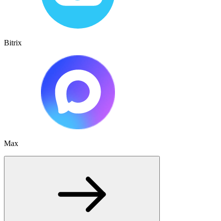
Bitrix
Max