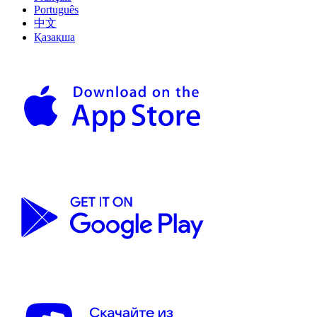
Português
中文
Қазақша