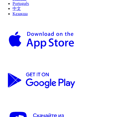
Português
中文
Қазақша