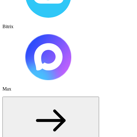
Bitrix
Max