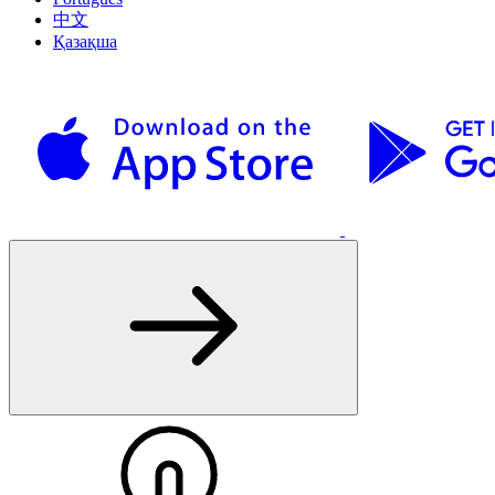
中文
Қазақша