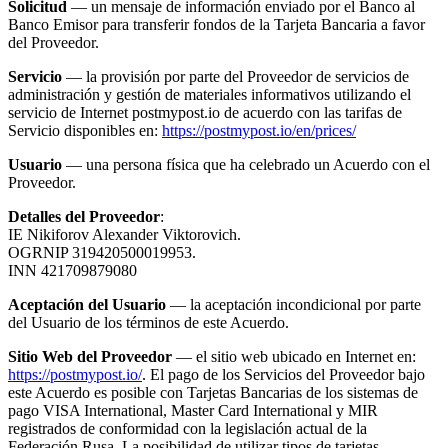
Solicitud
— un mensaje de información enviado por el Banco al
Banco Emisor para transferir fondos de la Tarjeta Bancaria a favor
del Proveedor.
Servicio
— la provisión por parte del Proveedor de servicios de
administración y gestión de materiales informativos utilizando el
servicio de Internet postmypost.io de acuerdo con las tarifas de
Servicio disponibles en:
https://postmypost.io/en/prices/
Usuario
— una persona física que ha celebrado un Acuerdo con el
Proveedor.
Detalles del Proveedor
:
IE Nikiforov Alexander Viktorovich.
OGRNIP 319420500019953.
INN 421709879080
Aceptación del Usuario
— la aceptación incondicional por parte
del Usuario de los términos de este Acuerdo.
Sitio Web del Proveedor
— el sitio web ubicado en Internet en:
https://postmypost.io/
. El pago de los Servicios del Proveedor bajo
este Acuerdo es posible con Tarjetas Bancarias de los sistemas de
pago VISA International, Master Card International y MIR
registrados de conformidad con la legislación actual de la
Federación Rusa. La posibilidad de utilizar tipos de tarjetas