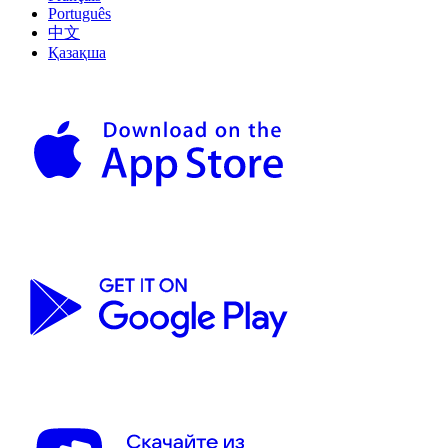
Português
中文
Қазақша