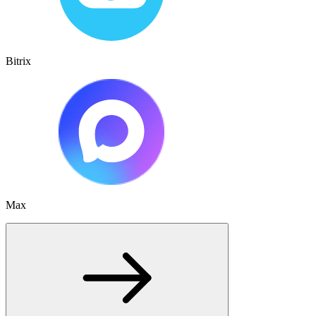
Bitrix
Max