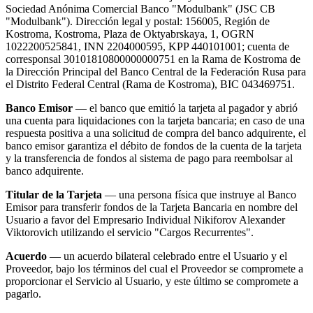
Sociedad Anónima Comercial Banco "Modulbank" (JSC CB
"Modulbank"). Dirección legal y postal: 156005, Región de
Kostroma, Kostroma, Plaza de Oktyabrskaya, 1, OGRN
1022200525841, INN 2204000595, KPP 440101001; cuenta de
corresponsal 30101810800000000751 en la Rama de Kostroma de
la Dirección Principal del Banco Central de la Federación Rusa para
el Distrito Federal Central (Rama de Kostroma), BIC 043469751.
Banco Emisor
— el banco que emitió la tarjeta al pagador y abrió
una cuenta para liquidaciones con la tarjeta bancaria; en caso de una
respuesta positiva a una solicitud de compra del banco adquirente, el
banco emisor garantiza el débito de fondos de la cuenta de la tarjeta
y la transferencia de fondos al sistema de pago para reembolsar al
banco adquirente.
Titular de la Tarjeta
— una persona física que instruye al Banco
Emisor para transferir fondos de la Tarjeta Bancaria en nombre del
Usuario a favor del Empresario Individual Nikiforov Alexander
Viktorovich utilizando el servicio "Cargos Recurrentes".
Acuerdo
— un acuerdo bilateral celebrado entre el Usuario y el
Proveedor, bajo los términos del cual el Proveedor se compromete a
proporcionar el Servicio al Usuario, y este último se compromete a
pagarlo.