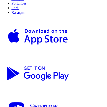
Português
中文
Қазақша