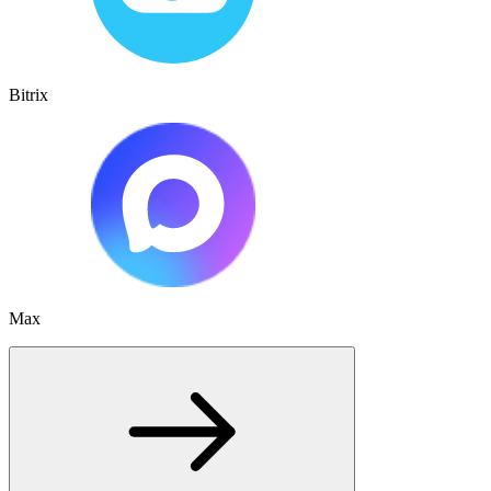
Bitrix
Max