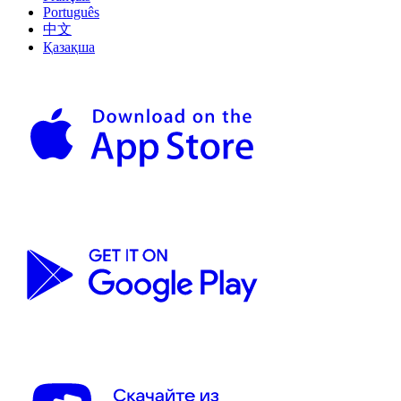
Português
中文
Қазақша