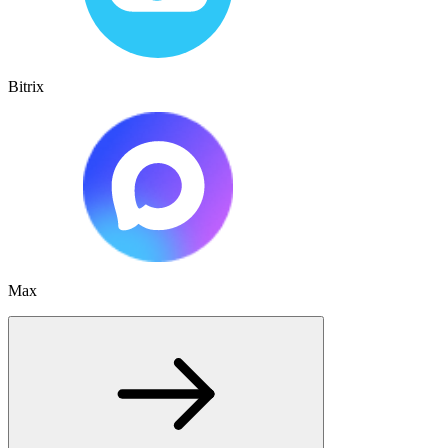
Bitrix
Max