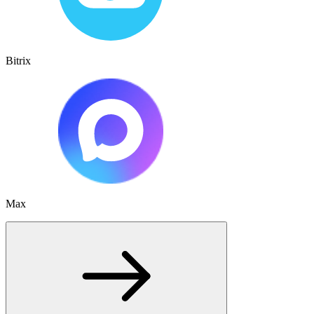
Bitrix
Max