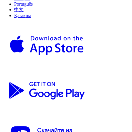
Português
中文
Қазақша