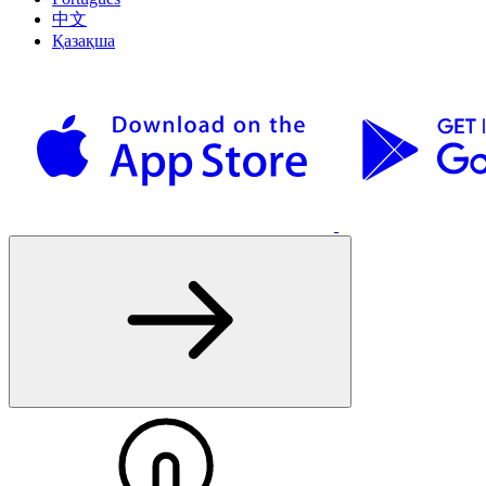
中文
Қазақша