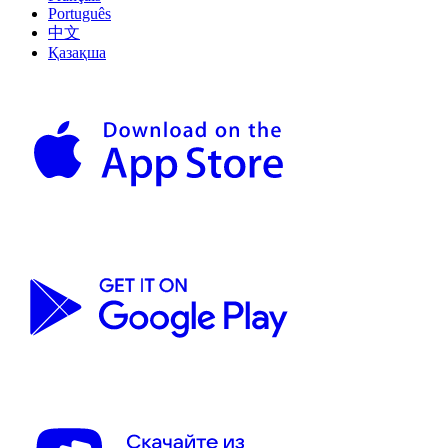
Português
中文
Қазақша