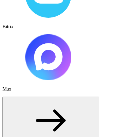
Bitrix
Max