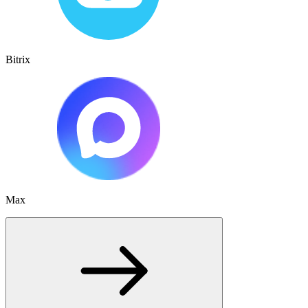
Bitrix
Max