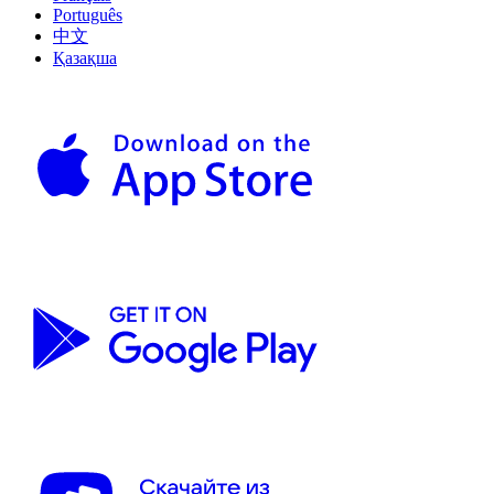
Português
中文
Қазақша