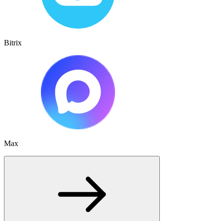
Bitrix
Max