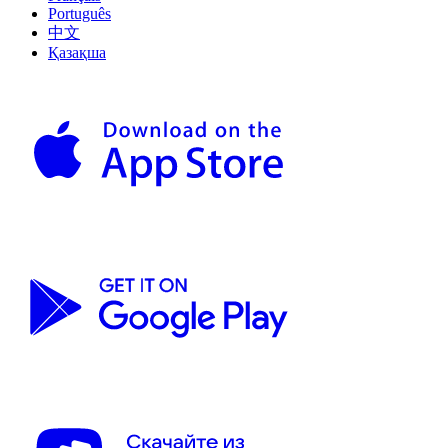
Português
中文
Қазақша