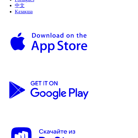
中文
Қазақша