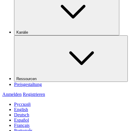
Kanäle
Ressourcen
Preisgestaltung
Anmelden
Registrieren
Русский
English
Deutsch
Español
Français
Português