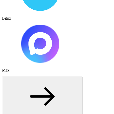
Bitrix
Max