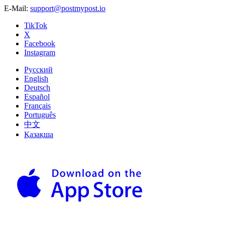
E-Mail:
support@postmypost.io
TikTok
X
Facebook
Instagram
Русский
English
Deutsch
Español
Français
Português
中文
Қазақша