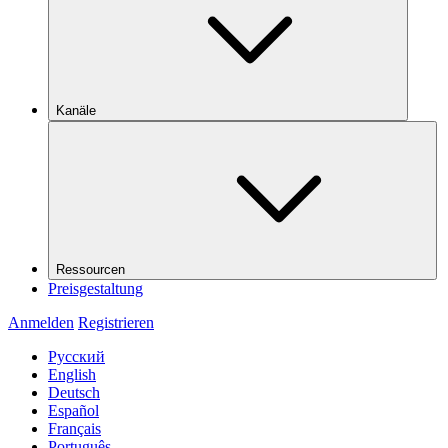
Kanäle
Ressourcen
Preisgestaltung
Anmelden
Registrieren
Русский
English
Deutsch
Español
Français
Português