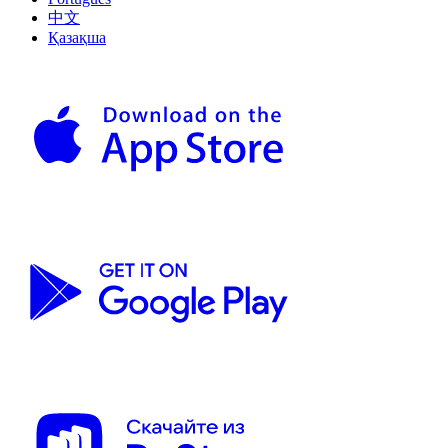
中文
Қазақша