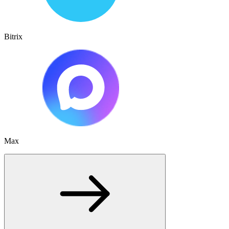
Bitrix
Max