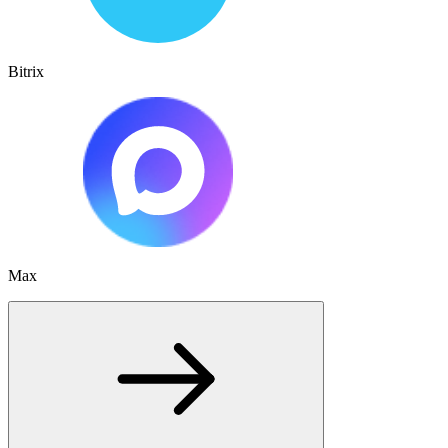
Bitrix
Max