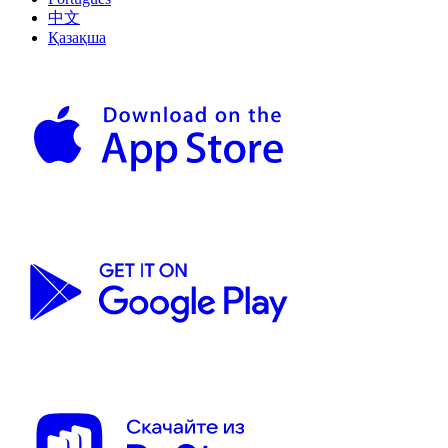
中文
Қазақша