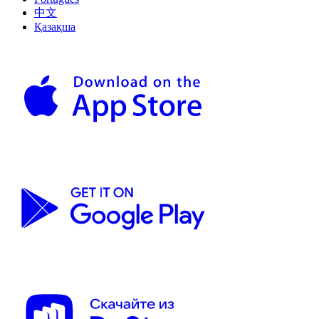
中文
Қазақша