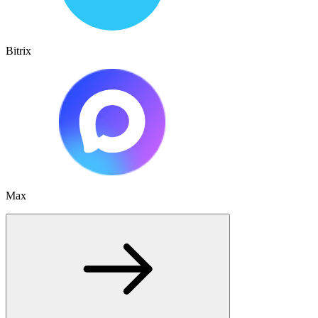
Bitrix
Max